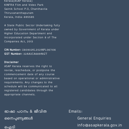
Kerala(ASAP Kerala)
KINFRA Film and Video Park
Sainik School P.O, Chanthavila
Thiruvananthapuram
Kerala, India-695585
A State Public Sector Undertaking fully
owned by Government of Kerala under
Higher Education Department and
incorporated under Section 8 of The
Companies Act, 2013
CIN Number:
U80902KL2021NPL067106
GST Number:
32AAUCA6891N1ZT
Disclaimer
ASAP Kerala reserves the right to
revise, reschedule, or postpone the
commencement date of any course
based on operational or administrative
requirements. Any changes to the
schedule will be communicated to all
registered candidates through the
appropriate channels.
ഭാഷാ പഠനം & ജീവിത
Emails:
നൈപുണ്യങ്ങൾ
General Enquiries
info@asapkerala.gov.in
ഐടി