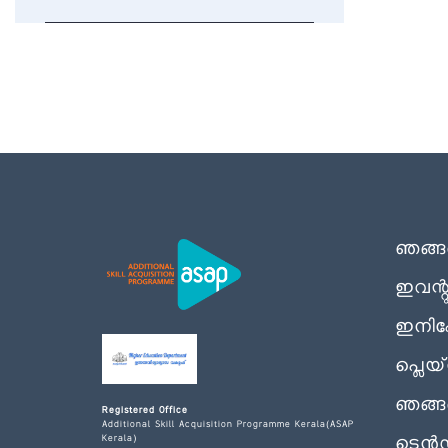
ഞങ്ങളെ
ഇവന്
ഇനിഷ്
പ്ലെയ്
ഞങ്ങ
Registered Office
Additional Skill Acquisition Programme Kerala(ASAP
Kerala)
ടെൻ