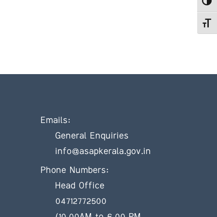
Toggle
Toggle
Emails:
General Enquiries
info@asapkerala.gov.in
Phone Numbers:
Head Office
04712772500