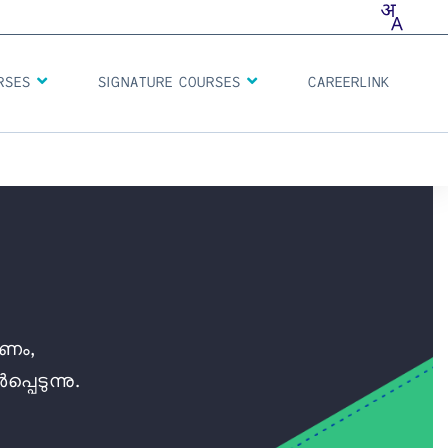
CAREERLINK
URSES
SIGNATURE COURSES
ാണം,
െടുന്നു.