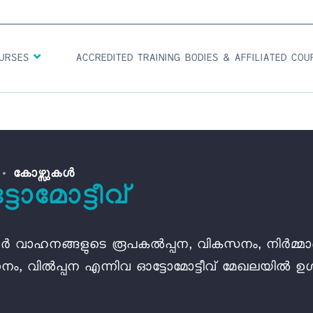
OURSES
ACCREDITED TRAINING BODIES & AFFILIATED CO
കോഴ്സുകൾ
ടോമോട്ടീവ്
ോർ വാഹനങ്ങളുടെ രൂപകൽപ്പന, വികസനം, നിർമ്മ
ം, വിൽപ്പന എന്നിവ ഓട്ടോമോട്ടീവ് മേഖലയിൽ ഉൾപ്പ