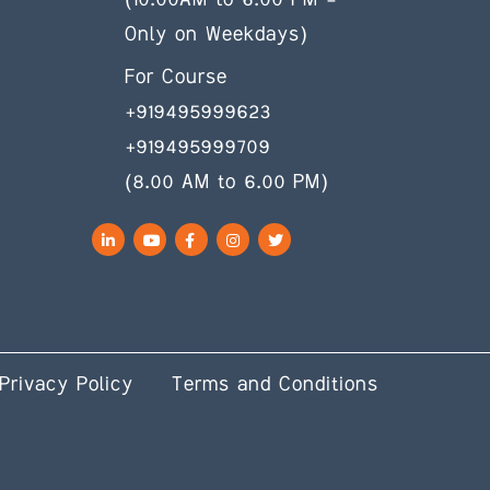
(10.00AM to 6.00 PM –
Only on Weekdays)
For Course
+919495999623
+919495999709
(8.00 AM to 6.00 PM)
LinkedIn
YouTube
Facebook
Instagram
Twitter
Privacy Policy
Terms and Conditions