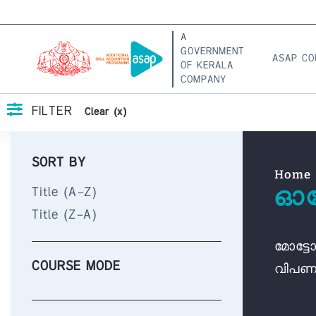
A
GOVERNMENT
ASAP C
OF KERALA
COMPANY
FILTER
Clear (x)
SORT BY
Home
ഓട്
Title (A-Z)
Title (Z-A)
മോട്ട
COURSE MODE
വിപണന