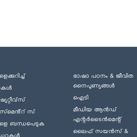
ക്കുറിച്ച്
ഭാഷാ പഠനം & ജീവിത
നൈപുണ്യങ്ങൾ
റുകൾ
ഐടി
യേറ്റീവ്സ്
മീഡിയ ആൻഡ്
‌സ്‌മെൻ്റ് സ്
എന്റർടൈൻമെന്റ്
ളെ ബന്ധപെടുക
ലൈഫ് സയൻസ് &
ഡറുകൾ