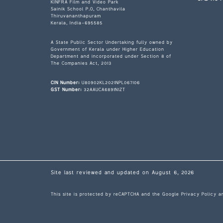
KINFRA Film and Video Park
Sainik School P.O, Chanthavila
Thiruvananthapuram
Kerala, India-695585
A State Public Sector Undertaking fully owned by
Government of Kerala under Higher Education
Department and incorporated under Section 8 of
The Companies Act, 2013
CIN Number:
U80902KL2021NPL067106
GST Number:
32AAUCA6891N1ZT
Site last reviewed and updated on August 6, 2026
This site is protected by reCAPTCHA and the Google
Privacy Policy
a