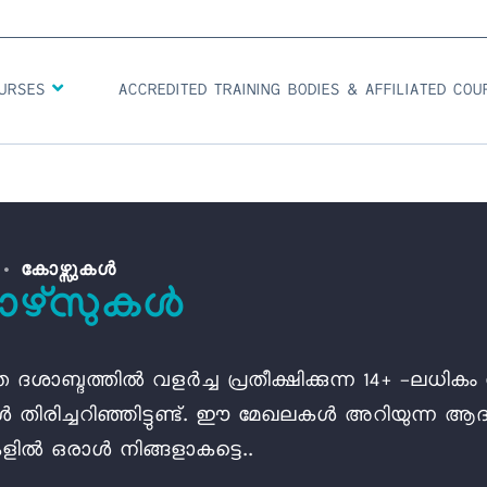
OURSES
ACCREDITED TRAINING BODIES & AFFILIATED CO
കോഴ്സുകൾ
ഴ്സുകൾ
ത ദശാബ്ദത്തിൽ വളർച്ച പ്രതീക്ഷിക്കുന്ന 14+ -ലധി
 തിരിച്ചറിഞ്ഞിട്ടുണ്ട്. ഈ മേഖലകൾ അറിയുന്ന ആദ്
ിൽ ഒരാൾ നിങ്ങളാകട്ടെ..