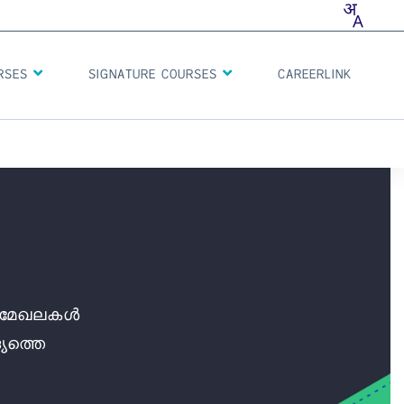
CAREERLINK
URSES
SIGNATURE COURSES
കം മേഖലകൾ
യത്തെ