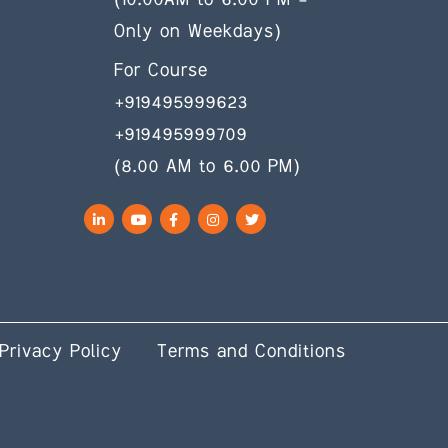
(10.00AM to 6.00 PM –
Only on Weekdays)
For Course
+919495999623
+919495999709
(8.00 AM to 6.00 PM)
LinkedIn
YouTube
Facebook
Instagram
Twitter
Privacy Policy
Terms and Conditions