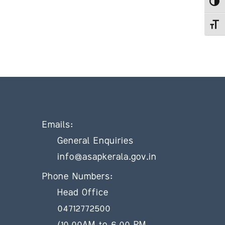
Toggle
Toggle
Emails:
General Enquiries
info@asapkerala.gov.in
Phone Numbers:
Head Office
04712772500