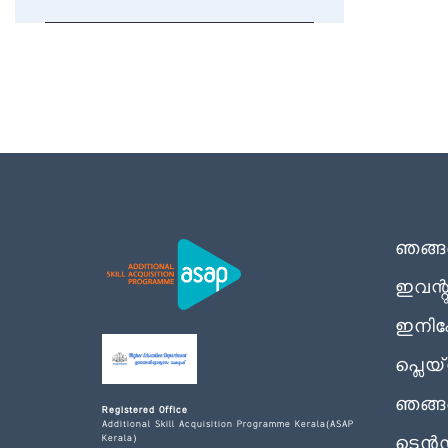
ഞങ്ങളെ
ഇവന്
ഇനിഷ്
പ്ലെയ്
ഞങ്ങ
Registered Office
Additional Skill Acquisition Programme Kerala(ASAP
Kerala)
ടെൻ