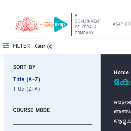
A
GOVERNMENT
ASAP C
OF KERALA
COMPANY
FILTER
Clear (x)
SORT BY
Home
കോ
Title (A-Z)
Title (Z-A)
അടുത്
COURSE MODE
ഞങ്ങൾ
ആളുകള