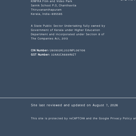
KINFRA Film and Video Park
Sainik School P.O, Chanthavila
Thiruvananthapuram
Kerala, India-695585
A State Public Sector Undertaking fully owned by
Government of Kerala under Higher Education
Department and incorporated under Section 8 of
The Companies Act, 2013
CIN Number:
U80902KL2021NPL067106
GST Number:
32AAUCA6891N1ZT
Site last reviewed and updated on August 7, 2026
This site is protected by reCAPTCHA and the Google
Privacy Policy
a