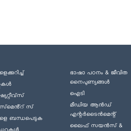
ക്കുറിച്ച്
ഭാഷാ പഠനം & ജീവിത
നൈപുണ്യങ്ങൾ
റുകൾ
ഐടി
യേറ്റീവ്സ്
മീഡിയ ആൻഡ്
‌സ്‌മെൻ്റ് സ്
എന്റർടൈൻമെന്റ്
ളെ ബന്ധപെടുക
ലൈഫ് സയൻസ് &
ഡറുകൾ